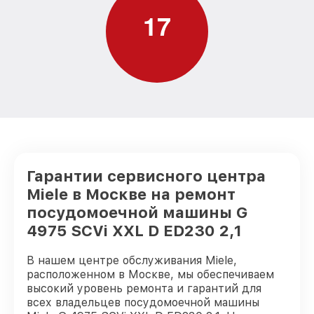
Miele
1
7
Замена нижнего уплотнителя дверцы G
от 1000₽
4975 SCVi XXL D ED230 2,1 Miele
Замена заливного шланга с системой
Аквастоп G 4975 SCVi XXL D ED230 2,1
от 1100₽
Miele
Замена заливного шланга G 4975 SCVi
от 850₽
XXL D ED230 2,1 Miele
Гарантии сервисного центра
Miele в Москве на ремонт
посудомоечной машины G
4975 SCVi XXL D ED230 2,1
В нашем центре обслуживания Miele,
расположенном в Москве, мы обеспечиваем
высокий уровень ремонта и гарантий для
всех владельцев посудомоечной машины