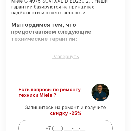
Miele G 4975 SCVi XXL D ED230 2,1. Наши
гарантии базируются на принципах
надёжности и ответственности.
Мы гордимся тем, что
предоставляем следующие
технические гарантии:
Использование оригинальных
Развернуть
запчастей
– только подлинные
комплектующие.
Сертифицированные инженеры
–
мастера проходят строгий отбор и
регулярное обучение.
Есть вопросы по ремонту
Точное соблюдение сроков
–
техники Miele ?
соблюдаем сроки сервиса
посудомоечной машины G 4975 SCVi XXL
Запишитесь на ремонт и получите
D ED230 2,1, согласованные с клиентом.
скидку -25%
Гарантийное обслуживание
–
обслуживаем посудомоечных машин
всегда со строгим соблюдением