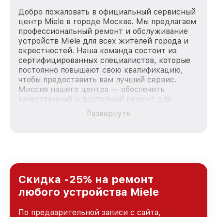
Добро пожаловать в официальный сервисный
центр Miele в городе Москве. Мы предлагаем
профессиональный ремонт и обслуживание
устройств Miele для всех жителей города и
окрестностей. Наша команда состоит из
сертифицированных специалистов, которые
постоянно повышают свою квалификацию,
чтобы предоставить вам лучший сервис.
Миссия нашего центра — обеспечить
качественный и доступный ремонт для
каждого пользователя продукции Miele, вне
Развернуть
зависимости от сложности поломки. Мы
стремимся к тому, чтобы каждый клиент был
удовлетворен скоростью и качеством
предоставляемых услуг. Наша цель — стать
лучшим сервисным центром Miele в городе
Москве, постоянно повышая уровень доверия
и лояльности наших клиентов.
Скидка -25% на ремонт
любого устройства Miele
По предварительной записи с сайта,