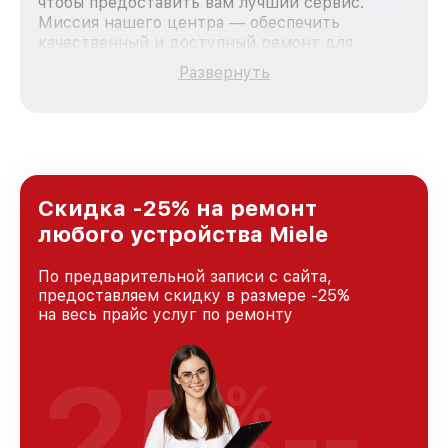
чтобы предоставить вам лучший сервис.
Миссия нашего центра — обеспечить
качественный и доступный ремонт для
каждого пользователя продукции Miele, вне
Развернуть
зависимости от сложности поломки. Мы
стремимся к тому, чтобы каждый клиент был
удовлетворен скоростью и качеством
предоставляемых услуг. Наша цель — стать
лучшим сервисным центром Miele в городе
Москве, постоянно повышая уровень доверия
и лояльности наших клиентов.
Скидка -25% на ремонт
любого устройства Miele
По предварительной записи с сайта,
предоставляем скидку в размере -25%
на весь прайс услуг по ремонту
25
%