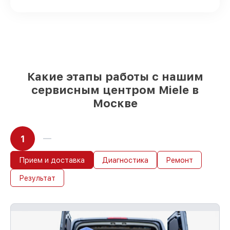
наличии или доступны для быстрой
доставки
Качественные реплики и
оригинальные детали по вашему
выбору
– для любого бюджета
85%
работ в течение пары часов, при
условии, что обслуживание началось
Какие этапы работы с нашим
сразу
сервисным центром Miele в
Москве
1
Прием и доставка
Диагностика
Ремонт
Результат