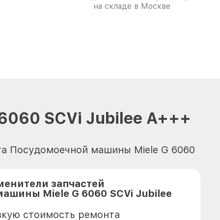
на складе в Москве
060 SCVi Jubilee A+++
нта Посудомоечной машины Miele G 6060
менители запчастей
шины Miele G 6060 SCVi Jubilee
зкую стоимость ремонта