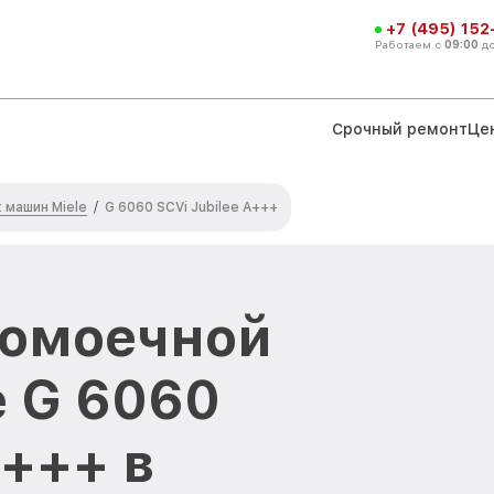
+7 (495) 152
Работаем с
09:00
д
Срочный ремонт
Це
машин Miele
/
G 6060 SCVi Jubilee A+++
домоечной
 G 6060
A+++ в