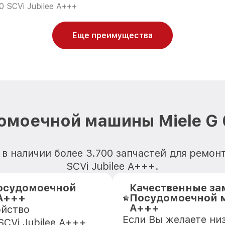
0 SCVi Jubilee A+++
Еще преимущества
омоечной машины Miele G 6
в наличии более 3.700 запчастей для ремо
SCVi Jubilee A+++.
осудомоечной
Качественные за
 A+++
Посудомоечной ма
A+++
ойство
Если Вы желаете ни
CVi Jubilee A+++