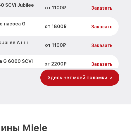
0 SCVi Jubilee
от 1100₽
Заказать
о насоса G
от 1800₽
Заказать
Jubilee A+++
от 1100₽
Заказать
а G 6060 SCVi
от 2200₽
Заказать
Здесь нет моей поломки
от 3450₽
lee A+++ Miele
Заказать
 SCVi Jubilee
от 1250₽
Заказать
SCVi Jubilee
от 1590₽
Заказать
ины Miele
 G 6060 SCVi