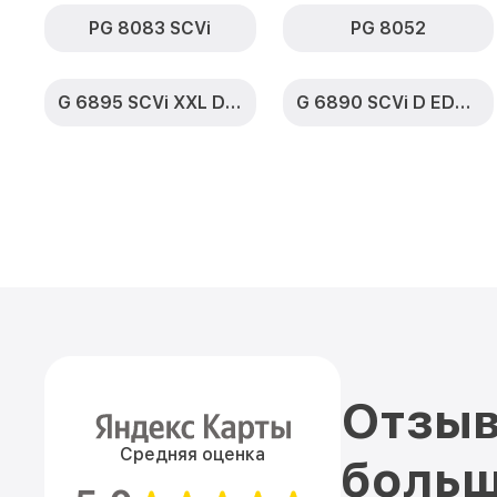
PG 8083 SCVi
PG 8052
G 6895 SCVi XXL D ED230 2,0 k2o
G 6890 SCVi D ED230 2,0 k2o
Отзыв
Средняя оценка
больш