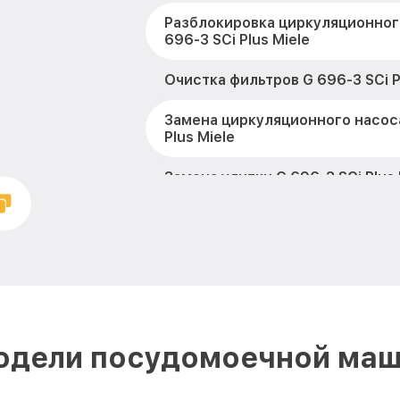
Разблокировка циркуляционног
696-3 SCi Plus Miele
Очистка фильтров G 696-3 SCi P
Замена циркуляционного насоса
Plus Miele
Замена улитки G 696-3 SCi Plus 
Замена сливного шланга G 696-3
Замена сливного насоса G 696-3
Ремонт или замена петли двери
Plus Miele
одели посудомоечной маш
Чистка заливного фильтра-сето
SCi Plus Miele