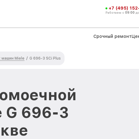
+7 (495) 152
Работаем с
09:00
д
Срочный ремонт
Це
машин Miele
/
G 696-3 SCi Plus
домоечной
 G 696-3
скве