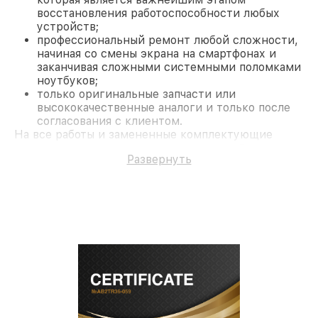
восстановления работоспособности любых
устройств;
профессиональный ремонт любой сложности,
начиная со смены экрана на смартфонах и
заканчивая сложными системными поломками
ноутбуков;
только оригинальные запчасти или
высококачественные аналоги и только после
согласования с клиентом.
На все работы и замененные комплектующие
предоставляется длительная гарантия. В случае
Развернуть
поломки по условиям гарантии, мы бесплатно
исправим ситуацию.
Наши преимущества
Преимуществами нашего сервисного центра
Miele в Москве являются:
лучшие специалисты с многолетним опытом и
безупречной репутацией;
современное оборудование и
лицензированное ПО в ремонтно-
диагностических мастерских;
собственный склад комплектующих, что
позволяет сократить сроки