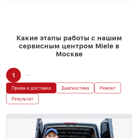
реплики
– только вы выбираете, какие
детали использовать, а мы
подстраиваемся под разные бюджеты
85%
ремонтов Miele сделаем за 1–2 часа,
если мастер начинает работу сразу
Какие этапы работы с нашим
сервисным центром Miele в
Москве
1
Прием и доставка
Диагностика
Ремонт
Результат