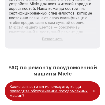
устройств Miele для всех жителей города и
окрестностей. Наша команда состоит из
сертифицированных специалистов, которые
постоянно повышают свою квалификацию,
чтобы предоставить вам лучший сервис.
Миссия нашего центра — обеспечить
качественный и доступный ремонт для
каждого пользователя продукции Miele, вне
Развернуть
зависимости от сложности поломки. Мы
стремимся к тому, чтобы каждый клиент был
удовлетворен скоростью и качеством
предоставляемых услуг. Наша цель — стать
лучшим сервисным центром Miele в городе
Москве, постоянно повышая уровень доверия
FAQ по ремонту посудомоечной
и лояльности наших клиентов.
машины Miele
Какие запчасти вы используете, когда
проводите обслуживание посудомоечных
машин?