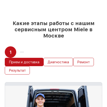
срочного заказа
Фирменные детали Miele и надёжные
реплики
– только вы выбираете, какие
детали использовать, а мы готовы
рассмотреть варианты под любые
Какие этапы работы с нашим
запросы
сервисным центром Miele в
85%
починок Miele выполняются в
течение пары часов, если мастер
Москве
начинает работу сразу
1
Прием и доставка
Диагностика
Ремонт
Результат