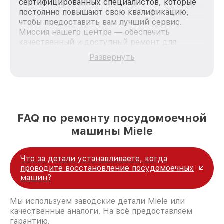
сертифицированных специалистов, которые
постоянно повышают свою квалификацию,
чтобы предоставить вам лучший сервис.
Миссия нашего центра — обеспечить
качественный и доступный ремонт для
каждого пользователя продукции Miele, вне
Развернуть
зависимости от сложности поломки. Мы
стремимся к тому, чтобы каждый клиент был
удовлетворен скоростью и качеством
предоставляемых услуг. Наша цель — стать
лучшим сервисным центром Miele в городе
Москве, постоянно повышая уровень доверия
FAQ по ремонту посудомоечной
и лояльности наших клиентов.
машины Miele
Что за детали устанавливаете, когда
проводите восстановление посудомоечных
машин?
Мы используем заводские детали Miele или
качественные аналоги. На всё предоставляем
гарантию.