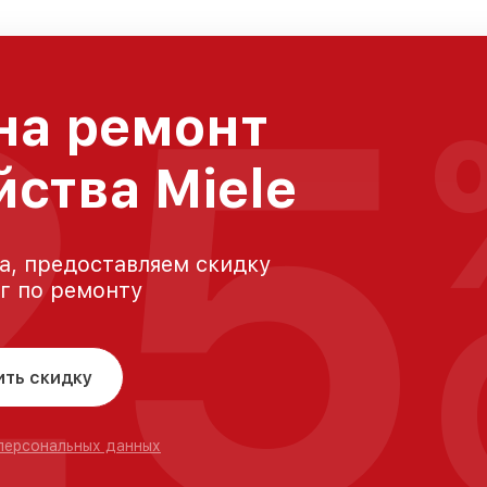
25
на ремонт
йства Miele
а, предоставляем скидку
уг по ремонту
ить скидку
 персональных данных