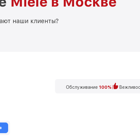
ре
Miele в Москве
мают наши клиенты?
Обслуживание
100%
Вежливос
в