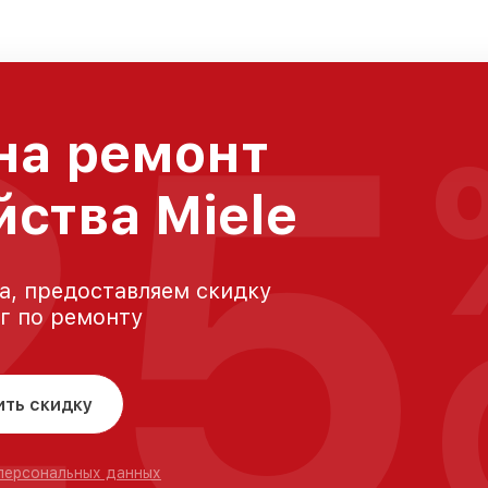
25
на ремонт
йства Miele
а, предоставляем скидку
уг по ремонту
ить скидку
 персональных данных