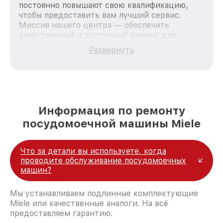
постоянно повышают свою квалификацию,
чтобы предоставить вам лучший сервис.
Миссия нашего центра — обеспечить
качественный и доступный ремонт для
каждого пользователя продукции Miele, вне
Развернуть
зависимости от сложности поломки. Мы
стремимся к тому, чтобы каждый клиент был
удовлетворен скоростью и качеством
предоставляемых услуг. Наша цель — стать
лучшим сервисным центром Miele в городе
Москве, постоянно повышая уровень доверия
Информация по ремонту
и лояльности наших клиентов.
посудомоечной машины Miele
Что за детали вы используете, когда
проводите обслуживание посудомоечных
машин?
Мы устанавливаем подлинные комплектующие
Miele или качественные аналоги. На всё
предоставляем гарантию.