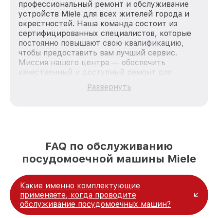
профессиональный ремонт и обслуживание
устройств Miele для всех жителей города и
окрестностей. Наша команда состоит из
сертифицированных специалистов, которые
постоянно повышают свою квалификацию,
чтобы предоставить вам лучший сервис.
Миссия нашего центра — обеспечить
качественный и доступный ремонт для
каждого пользователя продукции Miele, вне
Развернуть
зависимости от сложности поломки. Мы
стремимся к тому, чтобы каждый клиент был
удовлетворен скоростью и качеством
предоставляемых услуг. Наша цель — стать
лучшим сервисным центром Miele в городе
Москве, постоянно повышая уровень доверия
FAQ по обслуживанию
и лояльности наших клиентов.
посудомоечной машины Miele
Какие именно комплектующие
применяете, когда проводите
обслуживание посудомоечных машин?