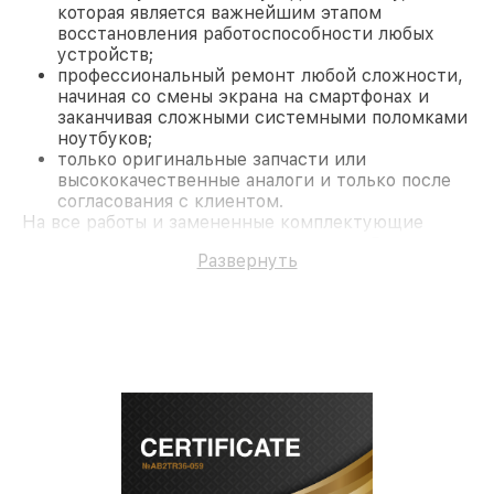
которая является важнейшим этапом
восстановления работоспособности любых
устройств;
профессиональный ремонт любой сложности,
начиная со смены экрана на смартфонах и
заканчивая сложными системными поломками
ноутбуков;
только оригинальные запчасти или
высококачественные аналоги и только после
согласования с клиентом.
На все работы и замененные комплектующие
предоставляется длительная гарантия. В случае
Развернуть
поломки по условиям гарантии, мы бесплатно
исправим ситуацию.
Наши преимущества
Преимуществами нашего сервисного центра
Miele в Москве являются:
лучшие специалисты с многолетним опытом и
безупречной репутацией;
современное оборудование и
лицензированное ПО в ремонтно-
диагностических мастерских;
собственный склад комплектующих, что