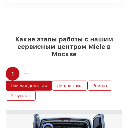
Оригинальные комплектующие Miele и
качественные аналоги
– только вы
выбираете, какие детали использовать, а
мы готовы рассмотреть варианты под
любые запросы
85%
починок Miele завершаются в тот же
день, если мастер начинает работу сразу
Какие этапы работы с нашим
сервисным центром Miele в
Москве
1
Прием и доставка
Диагностика
Ремонт
Результат