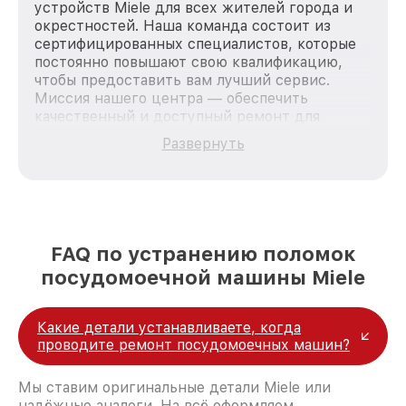
устройств Miele для всех жителей города и
окрестностей. Наша команда состоит из
сертифицированных специалистов, которые
постоянно повышают свою квалификацию,
чтобы предоставить вам лучший сервис.
Миссия нашего центра — обеспечить
качественный и доступный ремонт для
каждого пользователя продукции Miele, вне
Развернуть
зависимости от сложности поломки. Мы
стремимся к тому, чтобы каждый клиент был
удовлетворен скоростью и качеством
предоставляемых услуг. Наша цель — стать
лучшим сервисным центром Miele в городе
Москве, постоянно повышая уровень доверия
FAQ по устранению поломок
и лояльности наших клиентов.
посудомоечной машины Miele
Какие детали устанавливаете, когда
проводите ремонт посудомоечных машин?
Мы ставим оригинальные детали Miele или
надёжные аналоги. На всё оформляем