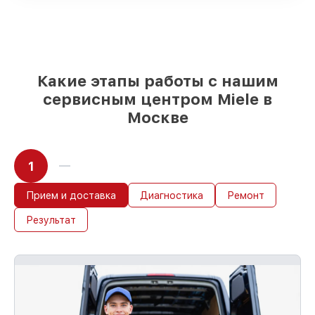
детали использовать, а мы делаем
ремонт с учётом возможностей клиента
85%
работ по восстановлению Miele
выполняются в течение пары часов, при
немедленном старте работ
Какие этапы работы с нашим
сервисным центром Miele в
Москве
1
Прием и доставка
Диагностика
Ремонт
Результат