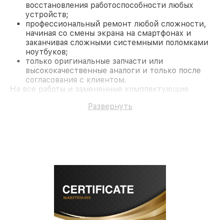
восстановления работоспособности любых
устройств;
профессиональный ремонт любой сложности,
начиная со смены экрана на смартфонах и
заканчивая сложными системными поломками
ноутбуков;
только оригинальные запчасти или
высококачественные аналоги и только после
согласования с клиентом.
На все работы и замененные комплектующие
предоставляется длительная гарантия. В случае
Развернуть
поломки по условиям гарантии, мы бесплатно
исправим ситуацию.
Наши преимущества
Преимуществами нашего сервисного центра
Miele в Москве являются:
лучшие специалисты с многолетним опытом и
безупречной репутацией;
современное оборудование и
лицензированное ПО в ремонтно-
диагностических мастерских;
собственный склад комплектующих, что
позволяет сократить сроки