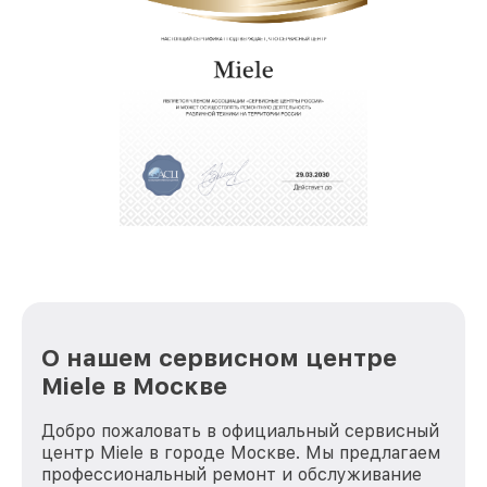
восстановительных работ;
услуги курьера для владельцев
звернуть
крупногабаритной техники, которые
обеспечат доставку устройств в сервис в
полной сохранности и бесплатно.
За годы своей деятельности мы получали только
положительные отзывы и обрели отличную
репутацию. Мы постоянно совершенствуемся и
стараемся каждый день делать наш сервис еще
лучше!
О нашем сервисном центре
Miele в Москве
Добро пожаловать в официальный сервисный
центр Miele в городе Москве. Мы предлагаем
профессиональный ремонт и обслуживание