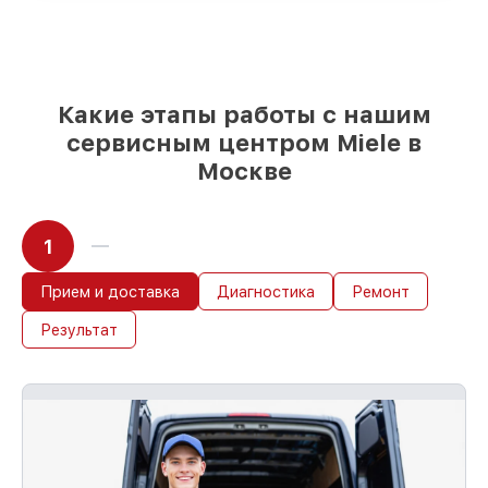
детали использовать, а мы готовы
рассмотреть варианты под любые
запросы
85%
починок Miele сделаем за 1–2 часа,
при немедленном старте работ
Какие этапы работы с нашим
сервисным центром Miele в
Москве
1
Прием и доставка
Диагностика
Ремонт
Результат