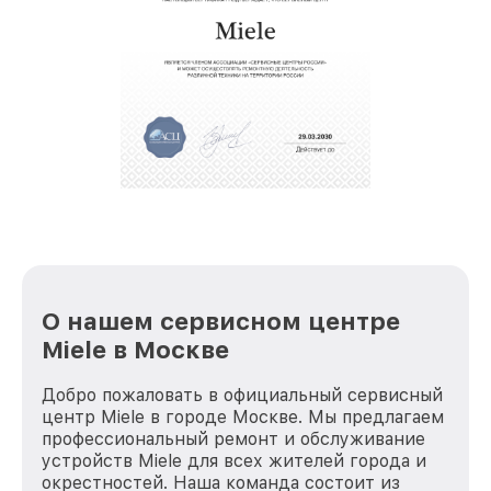
звернуть
крупногабаритной техники, которые
обеспечат доставку устройств в сервис в
полной сохранности и бесплатно.
За годы своей деятельности мы получали только
положительные отзывы и обрели отличную
репутацию. Мы постоянно совершенствуемся и
стараемся каждый день делать наш сервис еще
лучше!
О нашем сервисном центре
Miele в Москве
Добро пожаловать в официальный сервисный
центр Miele в городе Москве. Мы предлагаем
профессиональный ремонт и обслуживание
устройств Miele для всех жителей города и
окрестностей. Наша команда состоит из