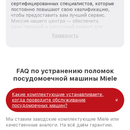
сертифицированных специалистов, которые
постоянно повышают свою квалификацию,
чтобы предоставить вам лучший сервис.
Миссия нашего центра — обеспечить
качественный и доступный ремонт для
каждого пользователя продукции Miele, вне
Развернуть
зависимости от сложности поломки. Мы
стремимся к тому, чтобы каждый клиент был
удовлетворен скоростью и качеством
предоставляемых услуг. Наша цель — стать
лучшим сервисным центром Miele в городе
Москве, постоянно повышая уровень доверия
FAQ по устранению поломок
и лояльности наших клиентов.
посудомоечной машины Miele
Какие комплектующие устанавливаете,
когда проводите обслуживание
посудомоечных машин?
Мы ставим заводские комплектующие Miele или
качественные аналоги. На всё даём гарантию.