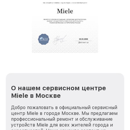
услуги курьера для владельцев
звернуть
крупногабаритной техники, которые
обеспечат доставку устройств в сервис в
полной сохранности и бесплатно.
За годы своей деятельности мы получали только
положительные отзывы и обрели отличную
репутацию. Мы постоянно совершенствуемся и
стараемся каждый день делать наш сервис еще
лучше!
О нашем сервисном центре
Miele в Москве
Добро пожаловать в официальный сервисный
центр Miele в городе Москве. Мы предлагаем
профессиональный ремонт и обслуживание
устройств Miele для всех жителей города и