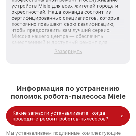
устройств Miele для всех жителей города и
окрестностей. Наша команда состоит из
сертифицированных специалистов, которые
постоянно повышают свою квалификацию,
чтобы предоставить вам лучший сервис.
Миссия нашего центра — обеспечить
качественный и доступный ремонт для
каждого пользователя продукции Miele, вне
Развернуть
зависимости от сложности поломки. Мы
стремимся к тому, чтобы каждый клиент был
удовлетворен скоростью и качеством
предоставляемых услуг. Наша цель — стать
лучшим сервисным центром Miele в городе
Москве, постоянно повышая уровень доверия
Информация по устранению
и лояльности наших клиентов.
поломок робота-пылесоса Miele
Какие запчасти устанавливаете, когда
проводите ремонт роботов-пылесосов?
Мы устанавливаем подлинные комплектующие