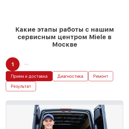
мы готовы рассмотреть варианты под
любые запросы
85%
починок Miele сделаем за 1–2 часа,
при немедленном старте работ
Какие этапы работы с нашим
сервисным центром Miele в
Москве
1
Прием и доставка
Диагностика
Ремонт
Результат