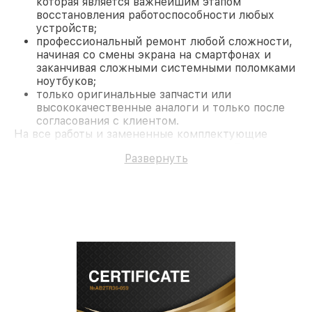
которая является важнейшим этапом
восстановления работоспособности любых
устройств;
профессиональный ремонт любой сложности,
начиная со смены экрана на смартфонах и
заканчивая сложными системными поломками
ноутбуков;
только оригинальные запчасти или
высококачественные аналоги и только после
согласования с клиентом.
На все работы и замененные комплектующие
предоставляется длительная гарантия. В случае
Развернуть
поломки по условиям гарантии, мы бесплатно
исправим ситуацию.
Наши преимущества
Преимуществами нашего сервисного центра
Miele в Москве являются:
лучшие специалисты с многолетним опытом и
безупречной репутацией;
современное оборудование и
лицензированное ПО в ремонтно-
диагностических мастерских;
собственный склад комплектующих, что
позволяет сократить сроки