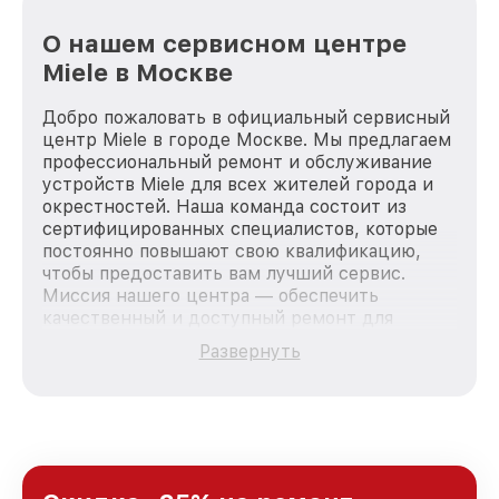
О нашем сервисном центре
Miele в Москве
Добро пожаловать в официальный сервисный
центр Miele в городе Москве. Мы предлагаем
профессиональный ремонт и обслуживание
устройств Miele для всех жителей города и
окрестностей. Наша команда состоит из
сертифицированных специалистов, которые
постоянно повышают свою квалификацию,
чтобы предоставить вам лучший сервис.
Миссия нашего центра — обеспечить
качественный и доступный ремонт для
каждого пользователя продукции Miele, вне
Развернуть
зависимости от сложности поломки. Мы
стремимся к тому, чтобы каждый клиент был
удовлетворен скоростью и качеством
предоставляемых услуг. Наша цель — стать
лучшим сервисным центром Miele в городе
Москве, постоянно повышая уровень доверия
и лояльности наших клиентов.