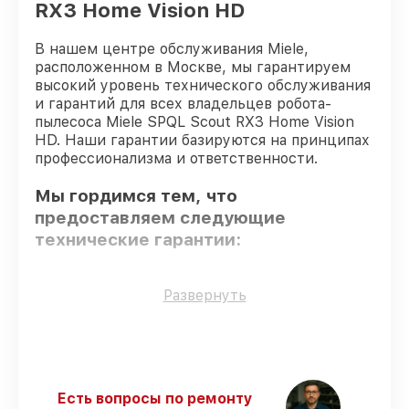
RX3 Home Vision HD
В нашем центре обслуживания Miele,
расположенном в Москве, мы гарантируем
высокий уровень технического обслуживания
и гарантий для всех владельцев робота-
пылесоса Miele SPQL Scout RX3 Home Vision
HD. Наши гарантии базируются на принципах
профессионализма и ответственности.
Мы гордимся тем, что
предоставляем следующие
технические гарантии:
Оригинальные детали
– для всех видов
Развернуть
сервиса применяются исключительно
оригинальные детали.
Сертифицированные инженеры
–
мастера проходят строгий отбор и
регулярное обучение.
Есть вопросы по ремонту
Выполнение работ вовремя
–