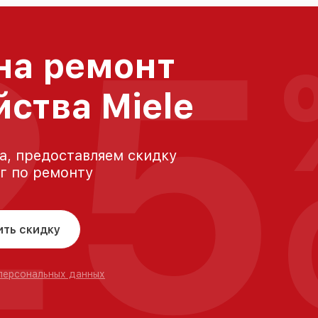
25
на ремонт
йства Miele
а, предоставляем скидку
уг по ремонту
ить скидку
 персональных данных