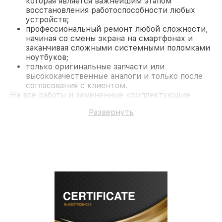
которая является важнейшим этапом
восстановления работоспособности любых
устройств;
профессиональный ремонт любой сложности,
начиная со смены экрана на смартфонах и
заканчивая сложными системными поломками
ноутбуков;
только оригинальные запчасти или
высококачественные аналоги и только после
согласования с клиентом.
На все работы и замененные комплектующие
предоставляется длительная гарантия. В случае
Развернуть
поломки по условиям гарантии, мы бесплатно
исправим ситуацию.
Наши преимущества
Преимуществами нашего сервисного центра
Miele в Москве являются:
лучшие специалисты с многолетним опытом и
безупречной репутацией;
современное оборудование и
лицензированное ПО в ремонтно-
диагностических мастерских;
собственный склад комплектующих, что
позволяет сократить сроки