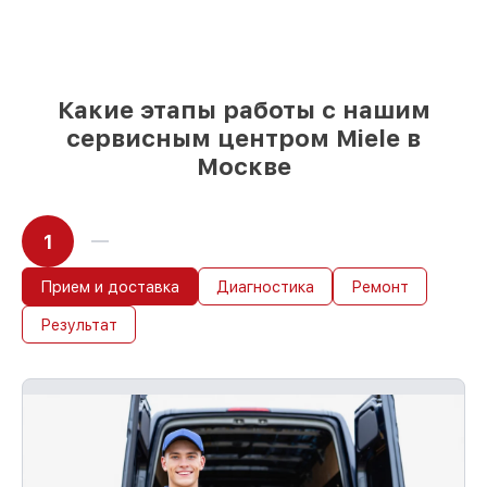
выбираете, какие детали использовать, а
мы подстраиваемся под разные бюджеты
85%
работ по восстановлению Miele
завершаются в тот же день, при
немедленном старте работ
Какие этапы работы с нашим
сервисным центром Miele в
Москве
1
Прием и доставка
Диагностика
Ремонт
Результат