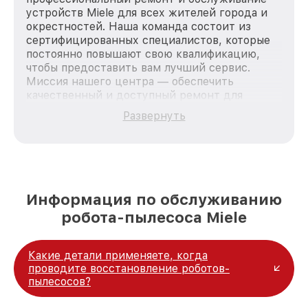
устройств Miele для всех жителей города и
окрестностей. Наша команда состоит из
сертифицированных специалистов, которые
постоянно повышают свою квалификацию,
чтобы предоставить вам лучший сервис.
Миссия нашего центра — обеспечить
качественный и доступный ремонт для
каждого пользователя продукции Miele, вне
Развернуть
зависимости от сложности поломки. Мы
стремимся к тому, чтобы каждый клиент был
удовлетворен скоростью и качеством
предоставляемых услуг. Наша цель — стать
лучшим сервисным центром Miele в городе
Москве, постоянно повышая уровень доверия
Информация по обслуживанию
и лояльности наших клиентов.
робота-пылесоса Miele
Какие детали применяете, когда
проводите восстановление роботов-
пылесосов?