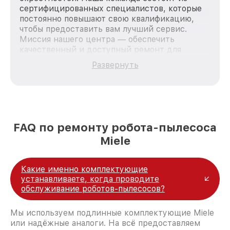
сертифицированных специалистов, которые
постоянно повышают свою квалификацию,
чтобы предоставить вам лучший сервис.
Миссия нашего центра — обеспечить
качественный и доступный ремонт для
каждого пользователя продукции Miele, вне
Развернуть
зависимости от сложности поломки. Мы
стремимся к тому, чтобы каждый клиент был
удовлетворен скоростью и качеством
предоставляемых услуг. Наша цель — стать
лучшим сервисным центром Miele в городе
Москве, постоянно повышая уровень доверия
FAQ по ремонту робота-пылесоса
и лояльности наших клиентов.
Miele
Какие именно комплектующие
устанавливаете, когда проводите
обслуживание роботов-пылесосов?
Мы используем подлинные комплектующие Miele
или надёжные аналоги. На всё предоставляем