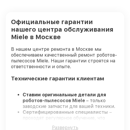
Официальные гарантии
нашего центра обслуживания
Miele в Москве
В нашем центре ремонта в Москве мы
обеспечиваем качественный ремонт роботов-
пылесосов Miele. Наши гарантии строятся на
ответственности и опыте.
Технические гарантии клиентам
Ставим оригинальные детали для
роботов-пылесосов Miele
– только
заводские запчасти для вашей техники.
Сертифицированные специалисты
–
проходят регулярное обучение, что
подтверждает высокий уровень сервиса.
Развернуть
Завершаем работы без задержек
–