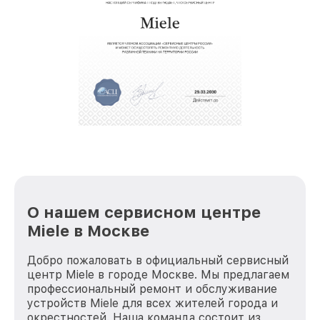
звернуть
крупногабаритной техники, которые
обеспечат доставку устройств в сервис в
полной сохранности и бесплатно.
За годы своей деятельности мы получали только
положительные отзывы и обрели отличную
репутацию. Мы постоянно совершенствуемся и
стараемся каждый день делать наш сервис еще
лучше!
О нашем сервисном центре
Miele в Москве
Добро пожаловать в официальный сервисный
центр Miele в городе Москве. Мы предлагаем
профессиональный ремонт и обслуживание
устройств Miele для всех жителей города и
окрестностей. Наша команда состоит из