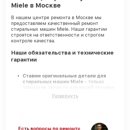
Miele в Москве
В нашем центре ремонта в Москве мы
предоставляем качественный ремонт
стиральных машин Miele. Наши гарантии
строятся на ответственности и строгом
контроле качества.
Наши обязательства и технические
гарантии
Ставим оригинальные детали для
стиральных машин Miele
– только
заводские запчасти для вашей техники.
Сертифицированные мастера
–
Развернуть
проходят регулярное обучение, что
обеспечивает высокий уровень сервиса.
Работаем строго в установленных
заранее временных рамках
– ремонт
стиральных машин Miele в оговоренные
сроки.
Есть вопросы по ремонту