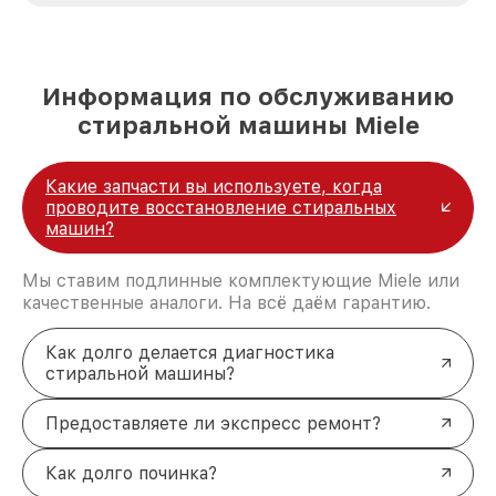
удовлетворен скоростью и качеством
предоставляемых услуг. Наша цель — стать
лучшим сервисным центром Miele в городе
Москве, постоянно повышая уровень доверия
Информация по обслуживанию
и лояльности наших клиентов.
стиральной машины Miele
Какие запчасти вы используете, когда
проводите восстановление стиральных
машин?
Мы ставим подлинные комплектующие Miele или
качественные аналоги. На всё даём гарантию.
Как долго делается диагностика
стиральной машины?
Предоставляете ли экспресс ремонт?
Как долго починка?