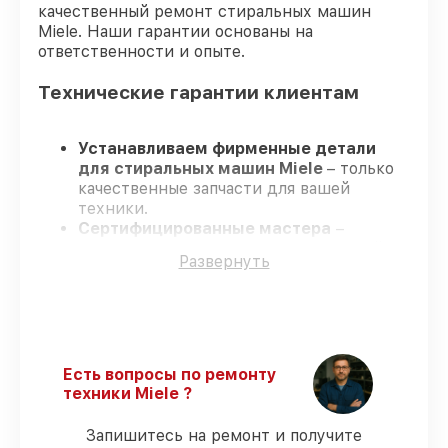
качественный ремонт стиральных машин
Miele. Наши гарантии основаны на
ответственности и опыте.
Технические гарантии клиентам
Устанавливаем фирменные детали
для стиральных машин Miele
– только
качественные запчасти для вашей
техники.
Сертифицированные мастера
–
проходят серьезную проверку знаний и
Развернуть
навыков, что гарантирует высокий
уровень сервиса.
Завершаем работы без задержек
–
ремонт стиральных машин Miele без
бесконечных переносов.
Гарантийное обслуживание
– на все
Есть вопросы по ремонту
услуги и детали для стиральных машин
техники Miele ?
Miele предоставляется гарантия до 3-х
лет.
Запишитесь на ремонт и получите