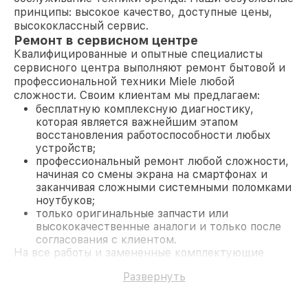
принципы: высокое качество, доступные цены,
высококлассный сервис.
Ремонт в сервисном центре
Квалифицированные и опытные специалисты
сервисного центра выполняют ремонт бытовой и
профессиональной техники Miele любой
сложности. Своим клиентам мы предлагаем:
бесплатную комплексную диагностику,
которая является важнейшим этапом
восстановления работоспособности любых
устройств;
профессиональный ремонт любой сложности,
начиная со смены экрана на смартфонах и
заканчивая сложными системными поломками
ноутбуков;
только оригинальные запчасти или
высококачественные аналоги и только после
согласования с клиентом.
На все работы и замененные комплектующие
предоставляется длительная гарантия. В случае
Развернуть
поломки по условиям гарантии, мы бесплатно
исправим ситуацию.