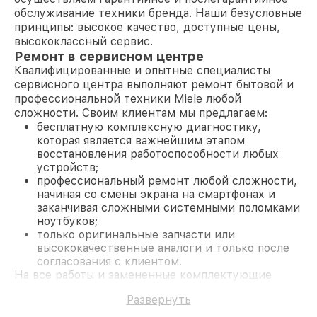
обслуживание техники бренда. Наши безусловные
принципы: высокое качество, доступные цены,
высококлассный сервис.
Ремонт в сервисном центре
Квалифицированные и опытные специалисты
сервисного центра выполняют ремонт бытовой и
профессиональной техники Miele любой
сложности. Своим клиентам мы предлагаем:
бесплатную комплексную диагностику,
которая является важнейшим этапом
восстановления работоспособности любых
устройств;
профессиональный ремонт любой сложности,
начиная со смены экрана на смартфонах и
заканчивая сложными системными поломками
ноутбуков;
только оригинальные запчасти или
высококачественные аналоги и только после
согласования с клиентом.
На все работы и замененные комплектующие
предоставляется длительная гарантия. В случае
Развернуть
поломки по условиям гарантии, мы бесплатно