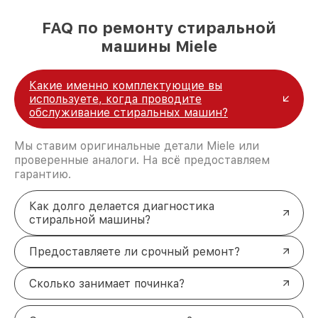
лучшим сервисным центром Miele в городе
Москве, постоянно повышая уровень доверия
FAQ по ремонту стиральной
и лояльности наших клиентов.
машины Miele
Какие именно комплектующие вы
используете, когда проводите
обслуживание стиральных машин?
Мы ставим оригинальные детали Miele или
проверенные аналоги. На всё предоставляем
гарантию.
Как долго делается диагностика
стиральной машины?
Предоставляете ли срочный ремонт?
Сколько занимает починка?