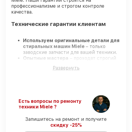
Miele. Наши гарантии строятся на
профессионализме и строгом контроле
качества.
Технические гарантии клиентам
Используем оригинальные детали для
стиральных машин Miele
– только
заводские запчасти для вашей техники.
Опытные мастера
– проходят строгий
отбор, что гарантирует гарантированно
Развернуть
долговечный результат.
Завершаем работы без задержек
–
ремонт стиральных машин Miele в
оговоренные сроки.
Официальная гарантия
– на все виды
работ и комплектующие для стиральных
Есть вопросы по ремонту
машин Miele предоставляется
техники Miele ?
официальное сопровождение.
Запишитесь на ремонт и получите
скидку -25%
Мы гарантируем: