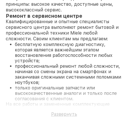
принципы: высокое качество, доступные цены,
высококлассный сервис.
Ремонт в сервисном центре
Квалифицированные и опытные специалисты
сервисного центра выполняют ремонт бытовой и
профессиональной техники Miele любой
сложности. Своим клиентам мы предлагаем:
бесплатную комплексную диагностику,
которая является важнейшим этапом
восстановления работоспособности любых
устройств;
профессиональный ремонт любой сложности,
начиная со смены экрана на смартфонах и
заканчивая сложными системными поломками
ноутбуков;
только оригинальные запчасти или
высококачественные аналоги и только после
согласования с клиентом.
На все работы и замененные комплектующие
предоставляется длительная гарантия. В случае
Развернуть
поломки по условиям гарантии, мы бесплатно
исправим ситуацию.
Наши преимущества