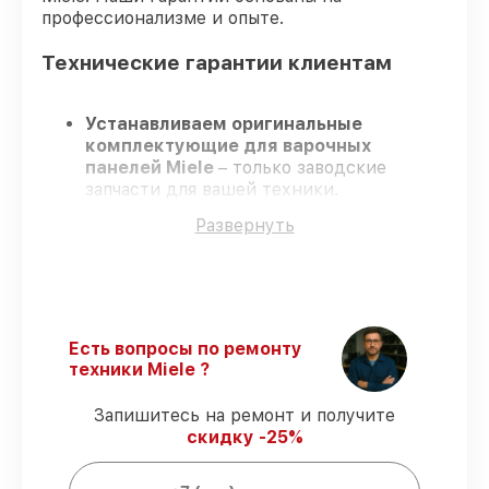
профессионализме и опыте.
Технические гарантии клиентам
Устанавливаем оригинальные
комплектующие для варочных
панелей Miele
– только заводские
запчасти для вашей техники.
Сертифицированные специалисты
–
Развернуть
проходят регулярное обучение, что
подтверждает высокий уровень сервиса.
Соблюдаем сроки
– ремонт варочных
панелей Miele без бесконечных
переносов.
Официальная гарантия
– на все услуги
Есть вопросы по ремонту
и детали для варочных панелей Miele
техники Miele ?
предоставляется гарантия до 3-х лет.
Запишитесь на ремонт и получите
скидку -25%
Мы гарантируем: