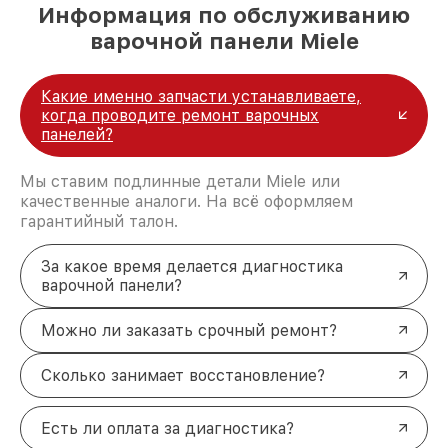
Москве, постоянно повышая уровень доверия
Информация по обслуживанию
и лояльности наших клиентов.
варочной панели Miele
Какие именно запчасти устанавливаете,
когда проводите ремонт варочных
панелей?
Мы ставим подлинные детали Miele или
качественные аналоги. На всё оформляем
гарантийный талон.
За какое время делается диагностика
варочной панели?
Можно ли заказать срочный ремонт?
Сколько занимает восстановление?
Есть ли оплата за диагностика?