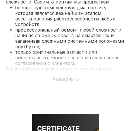
сложности. Своим клиентам мы предлагаем:
бесплатную комплексную диагностику,
которая является важнейшим этапом
восстановления работоспособности любых
устройств;
профессиональный ремонт любой сложности,
начиная со смены экрана на смартфонах и
заканчивая сложными системными поломками
ноутбуков;
только оригинальные запчасти или
высококачественные аналоги и только после
согласования с клиентом.
На все работы и замененные комплектующие
предоставляется длительная гарантия. В случае
Развернуть
поломки по условиям гарантии, мы бесплатно
исправим ситуацию.
Наши преимущества
Преимуществами нашего сервисного центра
Miele в Москве являются:
лучшие специалисты с многолетним опытом и
безупречной репутацией;
современное оборудование и
лицензированное ПО в ремонтно-