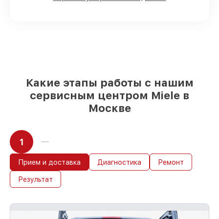
Москве, остальные доставляются быстро
Оригинальные комплектующие Miele и
качественные аналоги
– только вы
выбираете, какие детали использовать, а
мы делаем ремонт с учётом
возможностей клиента
85%
починок Miele завершаются в тот же
день, если мастер начинает работу сразу
Какие этапы работы с нашим
сервисным центром Miele в
Москве
1
Прием и доставка
Диагностика
Ремонт
Результат