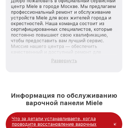
Добро пожаловать в официальный сервисный
центр Miele в городе Москве. Мы предлагаем
профессиональный ремонт и обслуживание
устройств Miele для всех жителей города и
окрестностей. Наша команда состоит из
сертифицированных специалистов, которые
постоянно повышают свою квалификацию,
чтобы предоставить вам лучший сервис.
Миссия нашего центра — обеспечить
качественный и доступный ремонт для
каждого пользователя продукции Miele, вне
Развернуть
зависимости от сложности поломки. Мы
стремимся к тому, чтобы каждый клиент был
удовлетворен скоростью и качеством
предоставляемых услуг. Наша цель — стать
лучшим сервисным центром Miele в городе
Москве, постоянно повышая уровень доверия
Информация по обслуживанию
и лояльности наших клиентов.
варочной панели Miele
Что за детали устанавливаете, когда
проводите восстановление варочных