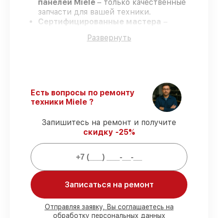
панелей Miele
– только качественные
запчасти для вашей техники.
Сертифицированные мастера
–
проходят серьезную проверку знаний и
Развернуть
навыков, что обеспечивает высокий
уровень сервиса.
Работаем строго в установленных
заранее временных рамках
– ремонт
варочных панелей Miele без бесконечных
переносов.
Есть вопросы по ремонту
Гарантийное обслуживание
– на все
техники Miele ?
ремонт и запчасти для варочных панелей
Miele предоставляется официальное
Запишитесь на ремонт и получите
сопровождение.
скидку -25%
Мы гарантируем:
80%
ремонтов по ремонту проводятся в
Записаться на ремонт
присутствии клиента
90%
комплектующих Miele готовы к
Отправляя заявку, Вы соглашаетесь на
установке в наших мастерских в
обработку персональных данных