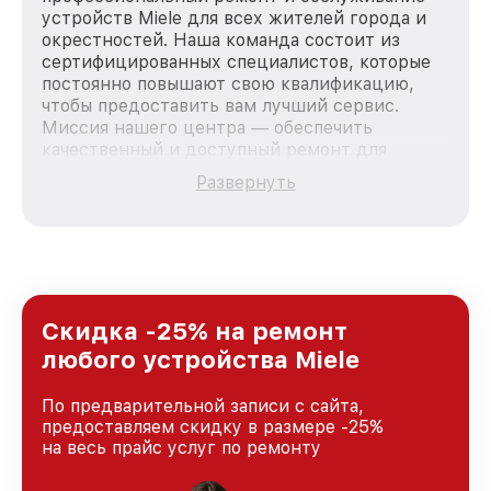
устройств Miele для всех жителей города и
окрестностей. Наша команда состоит из
сертифицированных специалистов, которые
постоянно повышают свою квалификацию,
чтобы предоставить вам лучший сервис.
Миссия нашего центра — обеспечить
качественный и доступный ремонт для
каждого пользователя продукции Miele, вне
Развернуть
зависимости от сложности поломки. Мы
стремимся к тому, чтобы каждый клиент был
удовлетворен скоростью и качеством
предоставляемых услуг. Наша цель — стать
лучшим сервисным центром Miele в городе
Москве, постоянно повышая уровень доверия
и лояльности наших клиентов.
Скидка -25% на ремонт
любого устройства Miele
По предварительной записи с сайта,
предоставляем скидку в размере -25%
на весь прайс услуг по ремонту