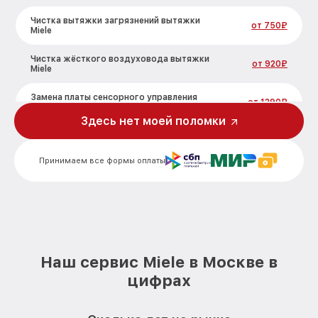
Чистка вытяжки загрязнений вытяжки
от 750₽
Miele
Чистка жёсткого воздуховода вытяжки
от 920₽
Miele
Замена платы сенсорного управления
от 1290₽
вытяжки Miele
Здесь нет моей поломки
Ремонт электропроводки вытяжки Miele
от 550₽
Принимаем все формы оплаты
Ремонт двигателя вытяжки Miele
от 1790₽
Корпусный ремонт (замена резинок,
от 550₽
креплений, кнопок) вытяжки Miele
Ремонт платы управления
от 1990₽
(восстановление) вытяжки Miele
Наш сервис Miele в Москве в
Замена двигателя вытяжки Miele
от 1990₽
цифрах