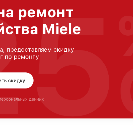
25
на ремонт
йства Miele
а, предоставляем скидку
уг по ремонту
ить скидку
 персональных данных