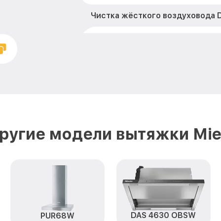
Чистка жёсткого воздуховода D
Замена платы сенсорного упра
2920 Miele
Ремонт электропроводки DAS 2
Ремонт двигателя DAS 2920 Mie
Корпусный ремонт (замена рез
креплений, кнопок) DAS 2920 M
ругие модели вытяжки Mie
Ремонт платы управления (вос
DAS 2920 Miele
Замена двигателя DAS 2920 Mie
DAS 4630 OBSW
PUR68W