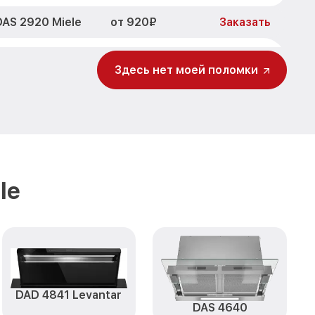
от 920₽
AS 2920 Miele
Заказать
вления DAS
от 1290₽
Заказать
Здесь нет моей поломки
от 550₽
920 Miele
Заказать
от 1790₽
le
Заказать
инок,
от 550₽
Заказать
iele
le
становление)
от 1990₽
Заказать
от 1990₽
le
Заказать
DAD 4841 Levantar
DAS 4640