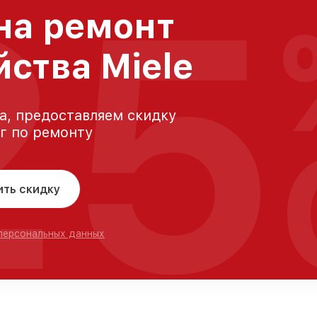
25
на ремонт
йства Miele
а, предоставляем скидку
уг по ремонту
ить скидку
 персональных данных