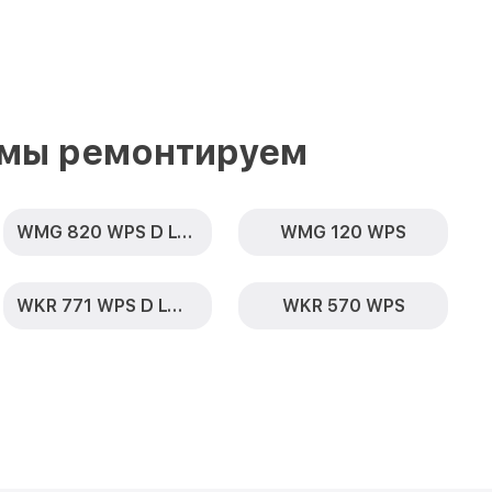
 мы ремонтируем
WMG 820 WPS D LW TDos
WMG 120 WPS
WKR 771 WPS D LW PWash 2.0 & TDos XL
WKR 570 WPS