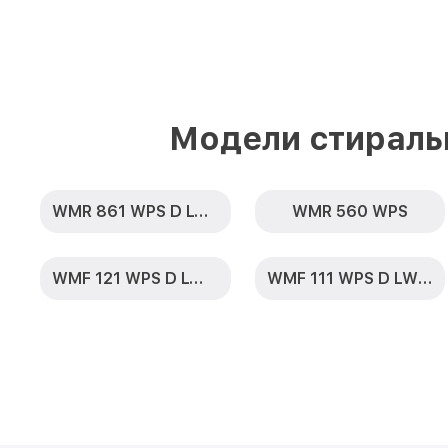
Модели стираль
WMR 861 WPS D LW PWash 2.0 & TDos XL
WMR 560 WPS
WMF 121 WPS D LW PWash 2.0
WMF 111 WPS D LW PWash 2.0 1400